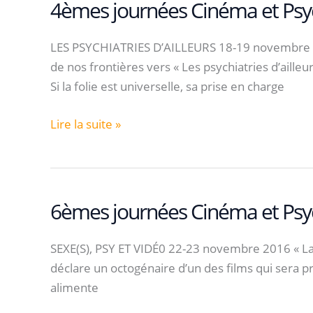
Psychiatrie
4èmes journées Cinéma et Psyc
LES PSYCHIATRIES D’AILLEURS 18-19 novembre 201
de nos frontières vers « Les psychiatries d’aille
Si la folie est universelle, sa prise en charge
4èmes
Lire la suite »
journées
Cinéma
et
Psychiatrie
6èmes journées Cinéma et Psyc
SEXE(S), PSY ET VIDÉ0 22-23 novembre 2016 « La s
déclare un octogénaire d’un des films qui sera pr
alimente