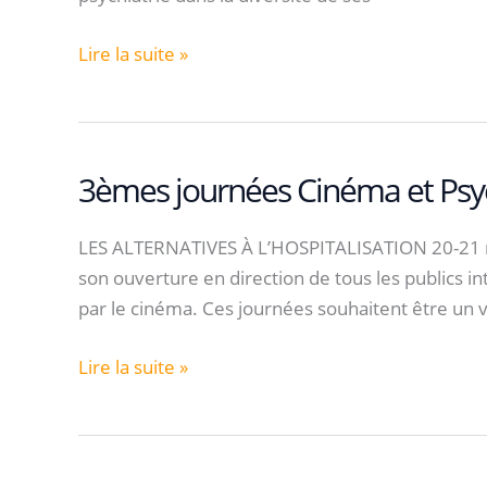
1ères
Lire la suite »
journées
Cinéma
et
Psychiatrie
3èmes journées Cinéma et Psyc
LES ALTERNATIVES À L’HOSPITALISATION 20-21 nov
son ouverture en direction de tous les publics i
par le cinéma. Ces journées souhaitent être un v
3èmes
Lire la suite »
journées
Cinéma
et