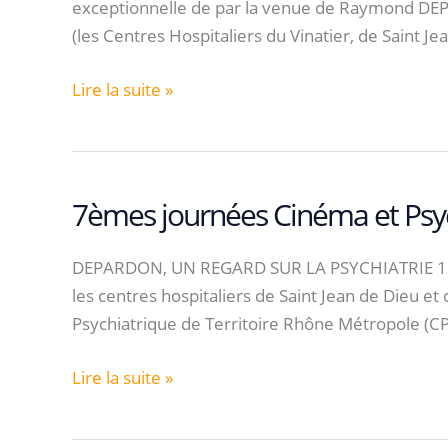
exceptionnelle de par la venue de Raymond DEPAR
(les Centres Hospitaliers du Vinatier, de Saint Je
8èmes
Lire la suite »
journées
Cinéma
et
Psychiatrie
7èmes journées Cinéma et Psyc
Exemplaire
Exemplaire
DEPARDON, UN REGARD SUR LA PSYCHIATRIE 12-13 
les centres hospitaliers de Saint Jean de Dieu e
Psychiatrique de Territoire Rhône Métropole (CP
7èmes
Lire la suite »
journées
Cinéma