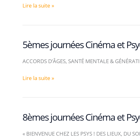
6èmes
Lire la suite »
journées
Cinéma
et
Psychiatrie
5èmes journées Cinéma et Psyc
Exemplaire
ACCORDS D’ÂGES, SANTÉ MENTALE & GÉNÉRATI
5èmes
Lire la suite »
journées
Cinéma
et
Psychiatrie
8èmes journées Cinéma et Psyc
« BIENVENUE CHEZ LES PSYS ! DES LIEUX, DU SOIN