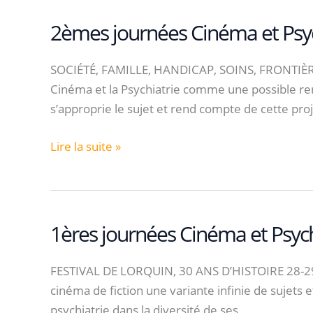
et
Psychiatrie
2èmes journées Cinéma et Psyc
SOCIÉTÉ, FAMILLE, HANDICAP, SOINS, FRONTIÈRES
Cinéma et la Psychiatrie comme une possible ren
s’approprie le sujet et rend compte de cette pr
2èmes
Lire la suite »
journées
Cinéma
et
Psychiatrie
1ères journées Cinéma et Psych
FESTIVAL DE LORQUIN, 30 ANS D’HISTOIRE 28-29 no
cinéma de fiction une variante infinie de sujets e
psychiatrie dans la diversité de ses