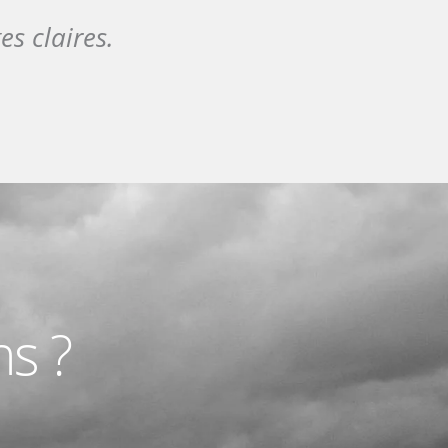
es claires.
ns ?