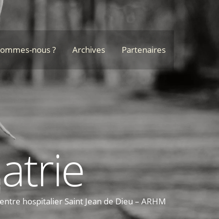
sommes-nous ?
Archives
Partenaires
atrie
Centre hospitalier Saint Jean de Dieu – ARHM