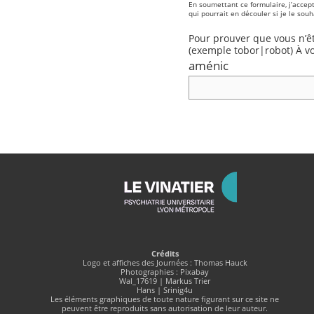
En soumettant ce formulaire, j’accep
qui pourrait en découler si je le souh
Pour prouver que vous n’ê
(exemple tobor|robot) À vo
aménic
Crédits
Logo et affiches des Journées : Thomas Hauck
Photographies : Pixabay
Wal_17619 | Markus Trier
Hans | Srinig4u
Les éléments graphiques de toute nature figurant sur ce site ne
peuvent être reproduits sans autorisation de leur auteur.