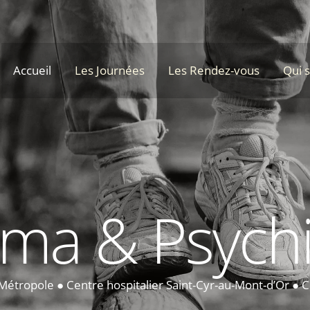
Accueil
Les Journées
Les Rendez-vous
Qui 
ma & Psychi
n Métropole ● Centre hospitalier Saint-Cyr-au-Mont-d’Or ● 