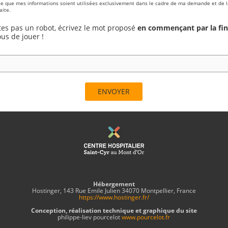
te que mes informations soient utilisées exclusivement dans le cadre de ma demande et de l
aite.
tes pas un robot, écrivez le mot proposé
en commençant par la fin
us de jouer !
Hébergement
Hostinger, 143 Rue Emile Julien 34070 Montpellier, France
https://www.hostinger.fr/
Conception, réalisation technique et graphique du site
philippe-liev pourcelot
www.pourcelot.fr